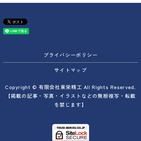
プライバシーポリシー
サイトマップ
Copyright © 有限会社東栄精工 All Rights Reserved.
【掲載の記事・写真・イラストなどの無断複写・転載
を禁じます】