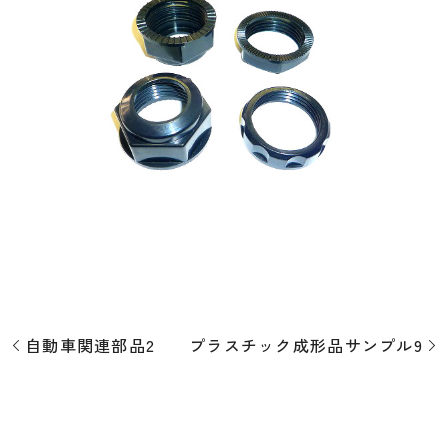
自動車関連部品2
プラスチック成形品サンプル9