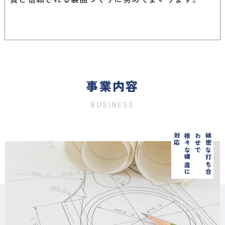
事業内容
BUSINESS
応
様
々
な
構
造
に
対
で
綿
密
な
打
ち
合
わ
せ