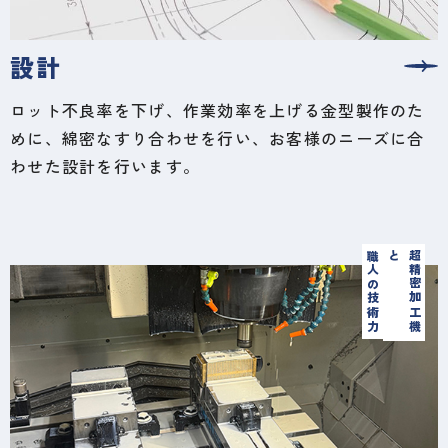
設計
ロット不良率を下げ、作業効率を上げる金型製作のた
めに、綿密なすり合わせを行い、お客様のニーズに合
わせた設計を行います。
職人の技術力
と
超
精
密
加
工
機