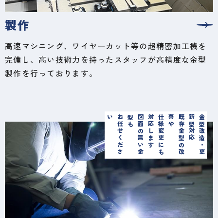
製作
高速マシニング、ワイヤーカット等の超精密加工機を
完備し、高い技術力を持ったスタッフが高精度な金型
製作を行っております。
お
任
せ
く
だ
さ
い
も
図
面
の
無
い
金
型
仕
様
変
更
に
も
対
応
し
ま
す
や
既
存
金
型
の
改
善
応
金
型
改
造
・
更
新
型
対