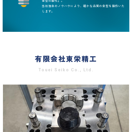
金型の製作』。
金型トラブル対応
当社独自のノウハウにより、確かな品質の金型を製作いた
します。
成形トラブル相談
（ガス、ゲートカス、ゲート摩耗、離
型、等々）
有限会社東栄精工
Touei Seiko Co., Ltd.