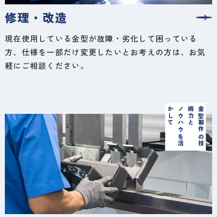
修理・改造
現在使用している金型が故障・劣化して困っている
方、仕様を一部だけ変更したいとお考えの方は、お気
軽にご相談ください。
ノ
ウ
ハ
ウ
を
活
か
し
て
金
型
製
作
の
技
術
力
と