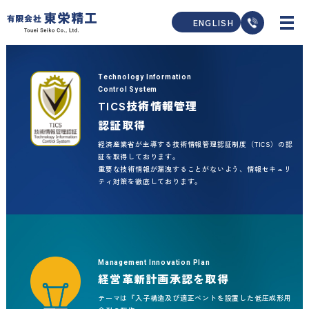
ENGLISH
Technology Information
Control System
TICS技術情報管理
認証取得
経済産業省が主導する技術情報管理認証制度（TICS）の認
製造ラインを救う
証を取得しております。
プラスチック成形金型の技術屋
重要な技術情報が漏洩することがないよう、情報セキュリ
ティ対策を徹底しております。
成形現場の課題を解決する
金型技術会社です。
生産効率向上
ロット不良率低減
更新金型製作
（国内製、海外製問わず）
Management Innovation Plan
経営革新計画承認を取得
改造金型
（国内製、海外製問わず）
テーマは『入子構造及び適正ベントを設置した低圧成形用
メンテナンス対応-国内製、海外製問わず